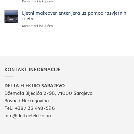
za
Komentari isključeni
luksuznu
Lighting
5
rasvjetu
razloga
Ljetni makeover enterijera uz pomoć rasvjetnih
zašto
tijela
biramo
za
Komentari isključeni
Intra
Ljetni
Lighting
makeover
u
enterijera
savremenim
uz
interijerima
pomoć
rasvjetnih
tijela
KONTAKT INFORMACIJE
DELTA ELEKTRO SARAJEVO
Džemala Bijedića 279B, 71000 Sarajevo
Bosna i Hercegovina
Tel.: +387 33 448-596
info@deltaelektro.ba