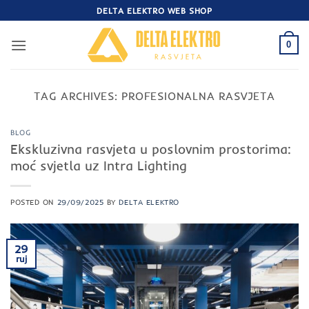
Skip
DELTA ELEKTRO WEB SHOP
to
content
0
TAG ARCHIVES:
PROFESIONALNA RASVJETA
BLOG
Ekskluzivna rasvjeta u poslovnim prostorima:
moć svjetla uz Intra Lighting
POSTED ON
29/09/2025
BY
DELTA ELEKTRO
29
ruj