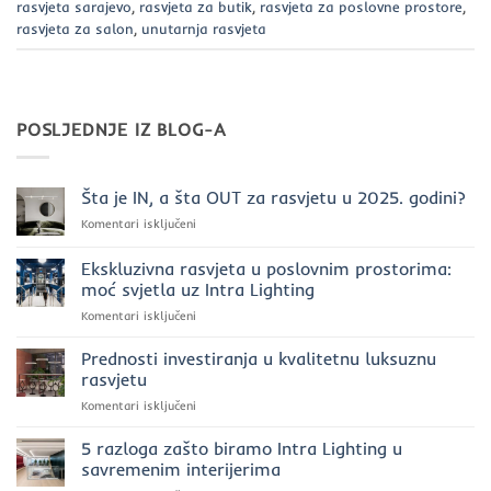
rasvjeta sarajevo
,
rasvjeta za butik
,
rasvjeta za poslovne prostore
,
rasvjeta za salon
,
unutarnja rasvjeta
POSLJEDNJE IZ BLOG-A
Šta je IN, a šta OUT za rasvjetu u 2025. godini?
za
Komentari isključeni
Šta
je
Ekskluzivna rasvjeta u poslovnim prostorima:
IN,
moć svjetla uz Intra Lighting
a
za
Komentari isključeni
šta
Ekskluzivna
OUT
rasvjeta
za
Prednosti investiranja u kvalitetnu luksuznu
u
rasvjetu
rasvjetu
poslovnim
u
za
Komentari isključeni
prostorima:
2025.
Prednosti
moć
godini?
investiranja
5 razloga zašto biramo Intra Lighting u
svjetla
u
uz
savremenim interijerima
kvalitetnu
Intra