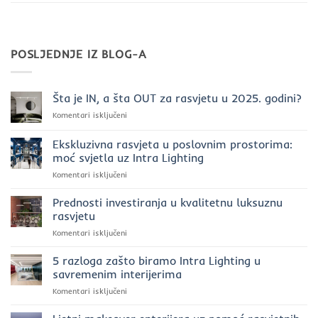
POSLJEDNJE IZ BLOG-A
Šta je IN, a šta OUT za rasvjetu u 2025. godini?
za
Komentari isključeni
Šta
je
Ekskluzivna rasvjeta u poslovnim prostorima:
IN,
moć svjetla uz Intra Lighting
a
za
Komentari isključeni
šta
Ekskluzivna
OUT
rasvjeta
za
Prednosti investiranja u kvalitetnu luksuznu
u
rasvjetu
rasvjetu
poslovnim
u
za
Komentari isključeni
prostorima:
2025.
Prednosti
moć
godini?
investiranja
5 razloga zašto biramo Intra Lighting u
svjetla
u
uz
savremenim interijerima
kvalitetnu
Intra
za
Komentari isključeni
luksuznu
Lighting
5
rasvjetu
razloga