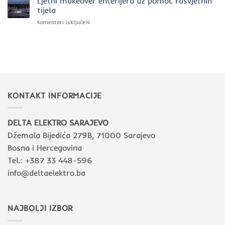
Ljetni makeover enterijera uz pomoć rasvjetnih
zašto
tijela
biramo
za
Komentari isključeni
Intra
Ljetni
Lighting
makeover
u
enterijera
savremenim
uz
interijerima
pomoć
rasvjetnih
tijela
KONTAKT INFORMACIJE
DELTA ELEKTRO SARAJEVO
Džemala Bijedića 279B, 71000 Sarajevo
Bosna i Hercegovina
Tel.: +387 33 448-596
info@deltaelektro.ba
NAJBOLJI IZBOR