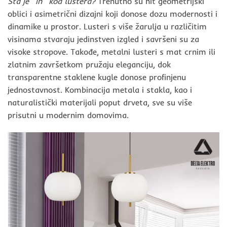
Šta je “in” kod lustera?
Trenutno su hit geometrijski
oblici i asimetrični dizajni koji donose dozu modernosti i
dinamike u prostor. Lusteri s više žarulja u različitim
visinama stvaraju jedinstven izgled i savršeni su za
visoke stropove. Takođe, metalni lusteri s mat crnim ili
zlatnim završetkom pružaju eleganciju, dok
transparentne staklene kugle donose profinjenu
jednostavnost. Kombinacija metala i stakla, kao i
naturalistički materijali poput drveta, sve su više
prisutni u modernim domovima.