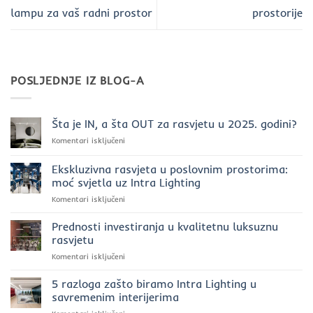
lampu za vaš radni prostor
prostorije
POSLJEDNJE IZ BLOG-A
Šta je IN, a šta OUT za rasvjetu u 2025. godini?
za
Komentari isključeni
Šta
je
Ekskluzivna rasvjeta u poslovnim prostorima:
IN,
moć svjetla uz Intra Lighting
a
za
Komentari isključeni
šta
Ekskluzivna
OUT
rasvjeta
za
Prednosti investiranja u kvalitetnu luksuznu
u
rasvjetu
rasvjetu
poslovnim
u
za
Komentari isključeni
prostorima:
2025.
Prednosti
moć
godini?
investiranja
5 razloga zašto biramo Intra Lighting u
svjetla
u
uz
savremenim interijerima
kvalitetnu
Intra