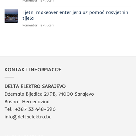
za
Komentari isključeni
luksuznu
Lighting
5
rasvjetu
razloga
Ljetni makeover enterijera uz pomoć rasvjetnih
zašto
tijela
biramo
za
Komentari isključeni
Intra
Ljetni
Lighting
makeover
u
enterijera
savremenim
uz
interijerima
pomoć
rasvjetnih
tijela
KONTAKT INFORMACIJE
DELTA ELEKTRO SARAJEVO
Džemala Bijedića 279B, 71000 Sarajevo
Bosna i Hercegovina
Tel.: +387 33 448-596
info@deltaelektro.ba