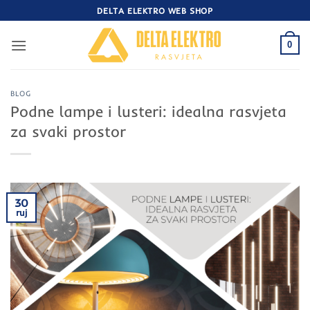
Skip
DELTA ELEKTRO WEB SHOP
to
content
0
BLOG
Podne lampe i lusteri: idealna rasvjeta
za svaki prostor
30
ruj