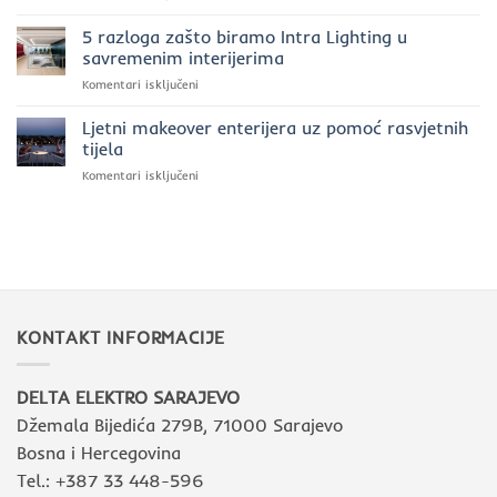
Prednosti
moć
godini?
investiranja
5 razloga zašto biramo Intra Lighting u
svjetla
u
uz
savremenim interijerima
kvalitetnu
Intra
za
Komentari isključeni
luksuznu
Lighting
5
rasvjetu
razloga
Ljetni makeover enterijera uz pomoć rasvjetnih
zašto
tijela
biramo
za
Komentari isključeni
Intra
Ljetni
Lighting
makeover
u
enterijera
savremenim
uz
interijerima
pomoć
rasvjetnih
tijela
KONTAKT INFORMACIJE
DELTA ELEKTRO SARAJEVO
Džemala Bijedića 279B, 71000 Sarajevo
Bosna i Hercegovina
Tel.: +387 33 448-596