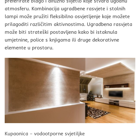
preferirate blago i difuzno svjetlo koje stvara ugodnu
atmosferu. Kombinacija ugradbene rasvjete i stolnih
lampi može pružiti fleksibilno osvjetljenje koje možete
prilagoditi različitim aktivnostima. Ugradbena rasvjeta
može biti strateški postavljena kako bi istaknula
umjetnine, police s knjigama ili druge dekorativne
elemente u prostoru.
Kupaonica – vodootporne svjetiljke