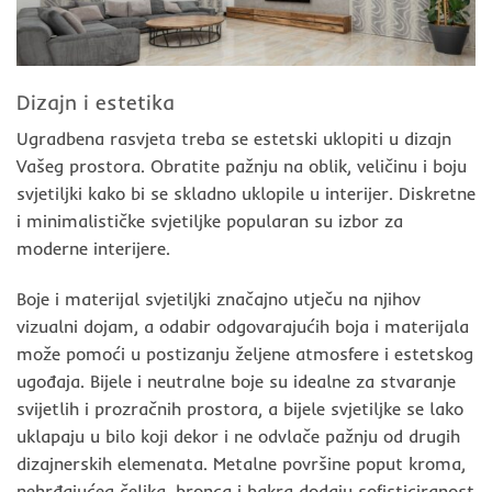
Dizajn i estetika
Ugradbena rasvjeta treba se estetski uklopiti u dizajn
Vašeg prostora. Obratite pažnju na oblik, veličinu i boju
svjetiljki kako bi se skladno uklopile u interijer. Diskretne
i minimalističke svjetiljke popularan su izbor za
moderne interijere.
Boje i materijal svjetiljki značajno utječu na njihov
vizualni dojam, a odabir odgovarajućih boja i materijala
može pomoći u postizanju željene atmosfere i estetskog
ugođaja. Bijele i neutralne boje su idealne za stvaranje
svijetlih i prozračnih prostora, a bijele svjetiljke se lako
uklapaju u bilo koji dekor i ne odvlače pažnju od drugih
dizajnerskih elemenata. Metalne površine poput kroma,
nehrđajućeg čelika, bronca i bakra dodaju sofisticiranost