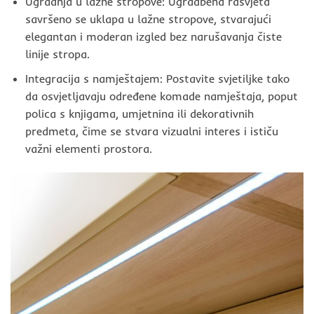
Ugradnja u lažne stropove: Ugradbena rasvjeta
savršeno se uklapa u lažne stropove, stvarajući
elegantan i moderan izgled bez narušavanja čiste
linije stropa.
Integracija s namještajem: Postavite svjetiljke tako
da osvjetljavaju određene komade namještaja, poput
polica s knjigama, umjetnina ili dekorativnih
predmeta, čime se stvara vizualni interes i ističu
važni elementi prostora.