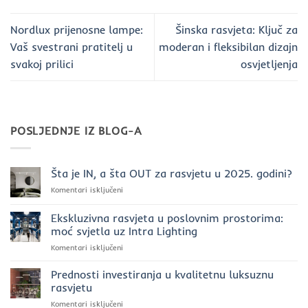
Nordlux prijenosne lampe:
Šinska rasvjeta: Ključ za
Vaš svestrani pratitelj u
moderan i fleksibilan dizajn
svakoj prilici
osvjetljenja
POSLJEDNJE IZ BLOG-A
Šta je IN, a šta OUT za rasvjetu u 2025. godini?
za
Komentari isključeni
Šta
je
Ekskluzivna rasvjeta u poslovnim prostorima:
IN,
moć svjetla uz Intra Lighting
a
za
Komentari isključeni
šta
Ekskluzivna
OUT
rasvjeta
za
Prednosti investiranja u kvalitetnu luksuznu
u
rasvjetu
rasvjetu
poslovnim
u
za
Komentari isključeni
prostorima:
2025.