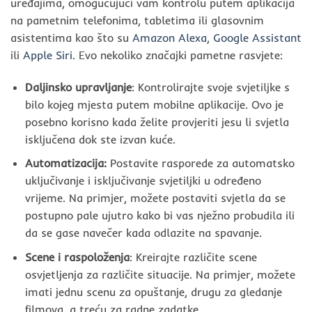
uređajima, omogućujući vam kontrolu putem aplikacija
na pametnim telefonima, tabletima ili glasovnim
asistentima kao što su
Amazon Alexa
,
Google Assistant
ili
Apple Siri
. Evo nekoliko značajki pametne rasvjete:
Daljinsko upravljanje
: Kontrolirajte svoje svjetiljke s
bilo kojeg mjesta putem mobilne aplikacije. Ovo je
posebno korisno kada želite provjeriti jesu li svjetla
isključena dok ste izvan kuće.
Automatizacija:
Postavite rasporede za automatsko
uključivanje i isključivanje svjetiljki u određeno
vrijeme. Na primjer, možete postaviti svjetla da se
postupno pale ujutro kako bi vas nježno probudila ili
da se gase navečer kada odlazite na spavanje.
Scene i raspoloženja
: Kreirajte različite scene
osvjetljenja za različite situacije. Na primjer, možete
imati jednu scenu za opuštanje, drugu za gledanje
filmova, a treću za radne zadatke.