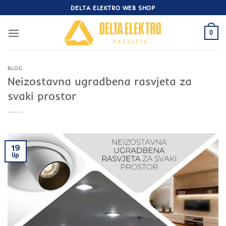
Skip
DELTA ELEKTRO WEB SHOP
to
content
0
BLOG
Neizostavna ugradbena rasvjeta za
svaki prostor
19
lip