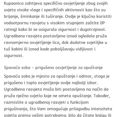
Kupaonica zahtijeva specifično osvjetljenje zbog svojih
uvjeta visoke vlage i specifičnih aktivnosti kao što su
brijanje, šminkanje ili tuširanje. Ovdje je ključno koristiti
vodootpornu rasvjetu s visokim stupnjem zaštite (IP
rating) kako bi se osigurala sigurnost i dugotrajnost.
Ugradbena rasvjeta postavljena iznad ogledala pruža
ravnomjerno osvjetljenje lica, dok dodatne svjetiljke u
tuš kabini ili iznad kade poboljšavaju vidljivost i
sigurnost.
Spavaća soba – prigušeno osvjetljenje za opuštanje
Spavaća soba je mjesto za opuštanje i odmor, stoga je
prigušeno i toplo osvjetljenje ovdje najbolji izbor.
Ugradbena rasvjeta moža biti postavljena na način da
pruža nježno svjetlo koje ne ometa opuštanje. Također,
razmislite o ugradbenoj rasvjeti s funkcijom
prigušivanja, što Vam omogućuje prilagodbu intenziteta
svjetla prema vašim potrebama, bilo da čitate knjigu ili