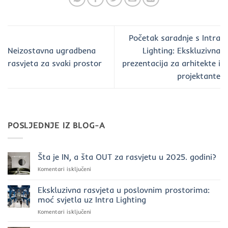
Početak saradnje s Intra
Neizostavna ugradbena
Lighting: Ekskluzivna
rasvjeta za svaki prostor
prezentacija za arhitekte i
projektante
POSLJEDNJE IZ BLOG-A
Šta je IN, a šta OUT za rasvjetu u 2025. godini?
za
Komentari isključeni
Šta
je
Ekskluzivna rasvjeta u poslovnim prostorima:
IN,
moć svjetla uz Intra Lighting
a
za
Komentari isključeni
šta
Ekskluzivna
OUT