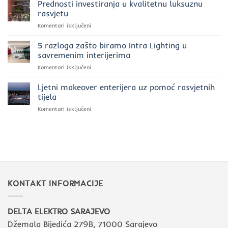
rasvjeta
za
Prednosti investiranja u kvalitetnu luksuznu
u
rasvjetu
rasvjetu
poslovnim
u
za
Komentari isključeni
prostorima:
2025.
Prednosti
moć
godini?
investiranja
5 razloga zašto biramo Intra Lighting u
svjetla
u
uz
savremenim interijerima
kvalitetnu
Intra
za
Komentari isključeni
luksuznu
Lighting
5
rasvjetu
razloga
Ljetni makeover enterijera uz pomoć rasvjetnih
zašto
tijela
biramo
za
Komentari isključeni
Intra
Ljetni
Lighting
makeover
u
enterijera
savremenim
uz
interijerima
pomoć
rasvjetnih
tijela
KONTAKT INFORMACIJE
DELTA ELEKTRO SARAJEVO
Džemala Bijedića 279B, 71000 Sarajevo