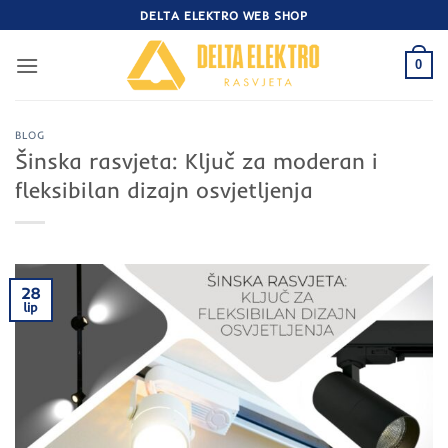
Skip
DELTA ELEKTRO WEB SHOP
to
content
0
BLOG
Šinska rasvjeta: Ključ za moderan i
fleksibilan dizajn osvjetljenja
28
lip