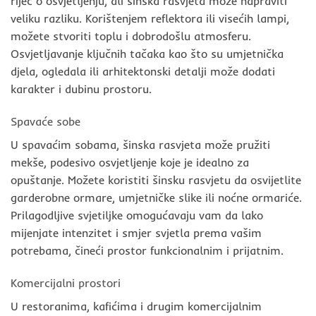
riječ o osvjetljenju, ali šinska rasvjeta može napraviti
veliku razliku. Korištenjem reflektora ili visećih lampi,
možete stvoriti toplu i dobrodošlu atmosferu.
Osvjetljavanje ključnih tačaka kao što su umjetnička
djela, ogledala ili arhitektonski detalji može dodati
karakter i dubinu prostoru.
Spavaće sobe
U spavaćim sobama, šinska rasvjeta može pružiti
mekše, podesivo osvjetljenje koje je idealno za
opuštanje. Možete koristiti šinsku rasvjetu da osvijetlite
garderobne ormare, umjetničke slike ili noćne ormariće.
Prilagodljive svjetiljke omogućavaju vam da lako
mijenjate intenzitet i smjer svjetla prema vašim
potrebama, čineći prostor funkcionalnim i prijatnim.
Komercijalni prostori
U restoranima, kafićima i drugim komercijalnim