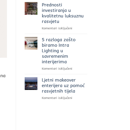
2025.
rasvjeta
Prednosti
godini?
u
investiranja u
poslovnim
kvalitetnu luksuznu
prostorima:
rasvjetu
moć
svjetla
za
Komentari isključeni
uz
Prednosti
Intra
investiranja
5 razloga zašto
Lighting
u
biramo Intra
kvalitetnu
Lighting u
luksuznu
savremenim
rasvjetu
interijerima
za
Komentari isključeni
5
 na
razloga
Ljetni makeover
zašto
enterijera uz pomoć
biramo
rasvjetnih tijela
Intra
za
Komentari isključeni
Lighting
Ljetni
u
makeover
savremenim
enterijera
interijerima
uz
pomoć
rasvjetnih