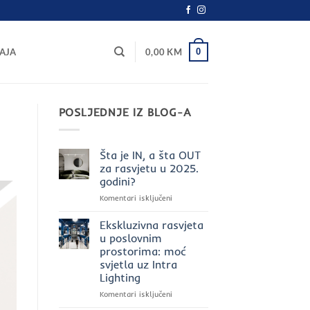
0
AJA
0,00
KM
POSLJEDNJE IZ BLOG-A
Šta je IN, a šta OUT
za rasvjetu u 2025.
godini?
za
Komentari isključeni
Šta
je
Ekskluzivna rasvjeta
IN,
u poslovnim
a
prostorima: moć
šta
svjetla uz Intra
OUT
Lighting
za
rasvjetu
za
Komentari isključeni
u
Ekskluzivna