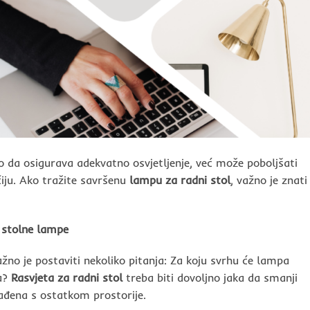
da osigurava adekvatno osvjetljenje, već može poboljšati
očiju. Ako tražite savršenu
lampu za radni stol
, važno je znati
e stolne lampe
ažno je postaviti nekoliko pitanja: Za koju svrhu će lampa
ra?
Rasvjeta za radni stol
treba biti dovoljno jaka da smanji
lađena s ostatkom prostorije.