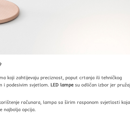
?
ma koji zahtijevaju preciznost, poput crtanja ili tehničkog
im i podesivim svjetlom.
LED lampe
su odličan izbor jer pruža
li korištenje računara, lampa sa širim rasponom svjetlosti koja
e najbolja opcija.