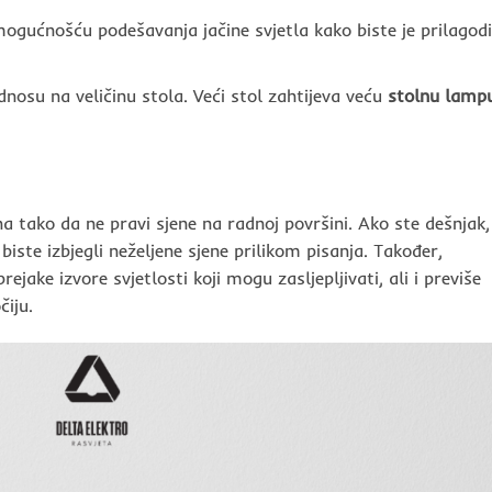
mogućnošću podešavanja jačine svjetla kako biste je prilagodi
dnosu na veličinu stola. Veći stol zahtijeva veću
stolnu lamp
na tako da ne pravi sjene na radnoj površini. Ako ste dešnjak,
biste izbjegli neželjene sjene prilikom pisanja. Također,
prejake izvore svjetlosti koji mogu zasljepljivati, ali i previše
iju.