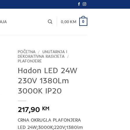
0
AJA
0,00
KM
POČETNA
/
UNUTARNJA I
DEKORATIVNA RASVJETA
/
PLAFONJERE
Hadon LED 24W
230V 1380Lm
3000K IP20
217,90
KM
CRNA OKRUGLA PLAFONJERA
LED 24W;3000K;220V;1380lm