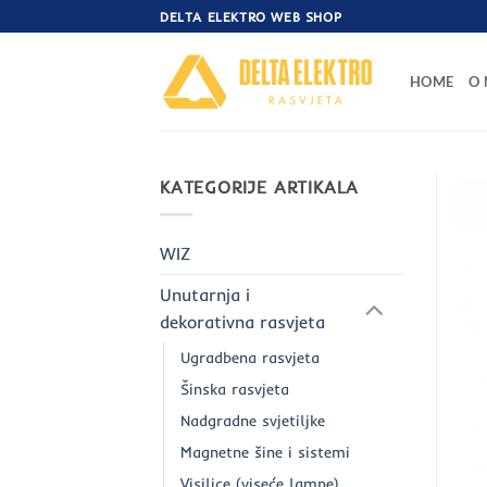
Skip
DELTA ELEKTRO WEB SHOP
to
content
HOME
O
KATEGORIJE ARTIKALA
WIZ
Unutarnja i
dekorativna rasvjeta
Ugradbena rasvjeta
Šinska rasvjeta
Nadgradne svjetiljke
Magnetne šine i sistemi
Visilice (viseće lampe)