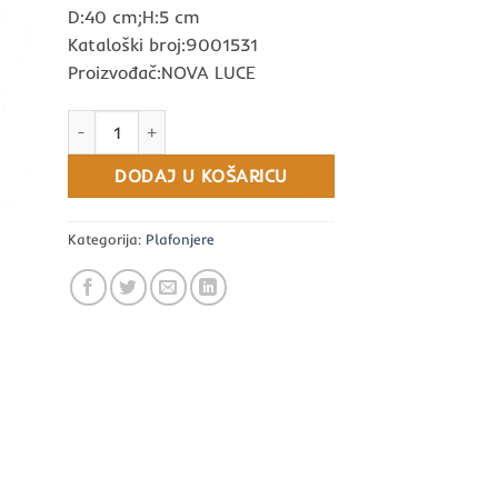
D:40 cm;H:5 cm
Kataloški broj:9001531
Proizvođač:NOVA LUCE
Hadon LED 24W 230V 1380Lm 3000K IP20 količina
DODAJ U KOŠARICU
Kategorija:
Plafonjere