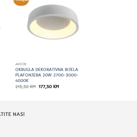
AKCIJE
OKRUGLA DEKORATIVNA BIJELA
PLAFONJERA 20W 2700-3000-
4000K
Izvorna
Trenutna
215,30
KM
177,50
KM
cijena
cijena
bila
je:
je:
177,50 KM.
215,30 KM.
TITE NAS!