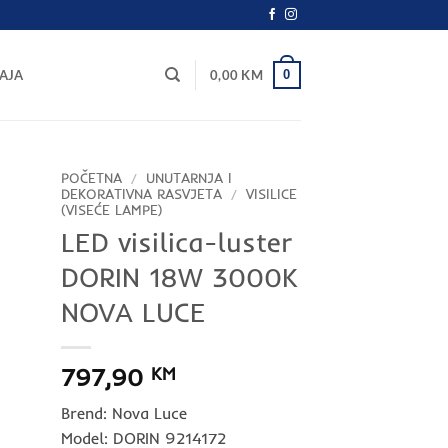
0
AJA
0,00
KM
POČETNA
/
UNUTARNJA I
DEKORATIVNA RASVJETA
/
VISILICE
(VISEĆE LAMPE)
LED visilica-luster
DORIN 18W 3000K
NOVA LUCE
797,90
KM
Brend: Nova Luce
Model: DORIN 9214172