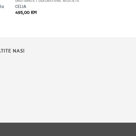
UNUTARNJA I DEKORATIVNA RASVJETA
ela
CELIA
495,00
KM
TITE NAS!