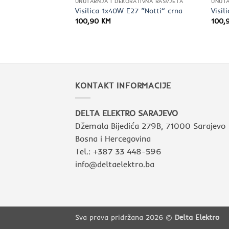
TIVNA RASVJETA
UNUTARNJA I DEKORATIVNA RASVJETA
UNUTA
 220V 1065lm
Visilica 1x40W E27 “Notti” crna
Visil
100,90
KM
100,
KONTAKT INFORMACIJE
DELTA ELEKTRO SARAJEVO
Džemala Bijedića 279B, 71000 Sarajevo
Bosna i Hercegovina
Tel.: +387 33 448-596
info@deltaelektro.ba
Sva prava pridržana 2026 ©
Delta Elektro