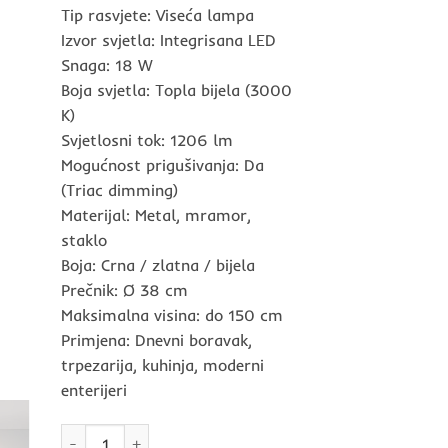
Tip rasvjete: Viseća lampa
Izvor svjetla: Integrisana LED
Snaga: 18 W
Boja svjetla: Topla bijela (3000
K)
Svjetlosni tok: 1206 lm
Mogućnost prigušivanja: Da
(Triac dimming)
Materijal: Metal, mramor,
staklo
Boja: Crna / zlatna / bijela
Prečnik: Ø 38 cm
Maksimalna visina: do 150 cm
Primjena: Dnevni boravak,
trpezarija, kuhinja, moderni
enterijeri
LED visilica-luster DORIN 18W 3000K NOVA LUCE količina