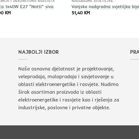
RNJA I DEKORATIVNA RASVJETA
NADGRADNE SVJETILJKE
ica 1x40W E27 “Notti” siva
Vanjska nadgradna svjetiljka bij
90
KM
51,40
KM
NAJBOLJI IZBOR
PRA
Naša osnovna djelatnost je projektovanje,
veleprodaja, maloprodaja i savjetovanje u
oblasti elektroenergetike i rasvjete. Nudimo
širok asortiman proizvoda iz oblasti
elektroenergetike i rasvjete kao i rješenja za
industrijske, poslovne i privatne objekte.