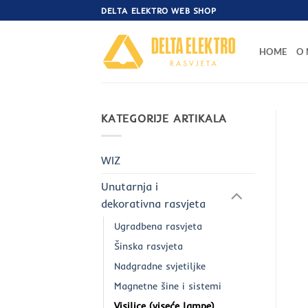
Skip
DELTA ELEKTRO WEB SHOP
to
content
HOME
O
KATEGORIJE ARTIKALA
WIZ
Unutarnja i
dekorativna rasvjeta
Ugradbena rasvjeta
Šinska rasvjeta
Nadgradne svjetiljke
Magnetne šine i sistemi
Visilice (viseće lampe)