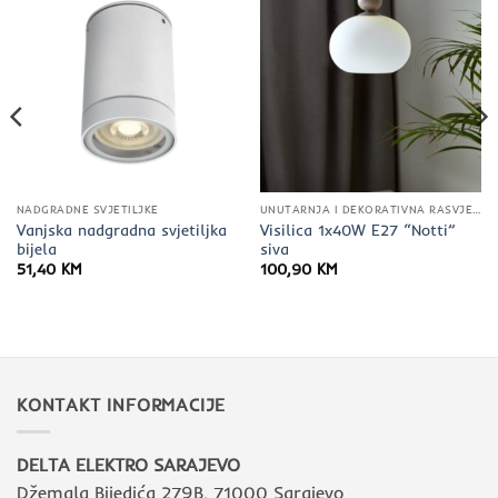
NADGRADNE SVJETILJKE
UNUTARNJA I DEKORATIVNA RASVJETA
Vanjska nadgradna svjetiljka
Visilica 1x40W E27 “Notti”
bijela
siva
51,40
KM
100,90
KM
KONTAKT INFORMACIJE
DELTA ELEKTRO SARAJEVO
Džemala Bijedića 279B, 71000 Sarajevo