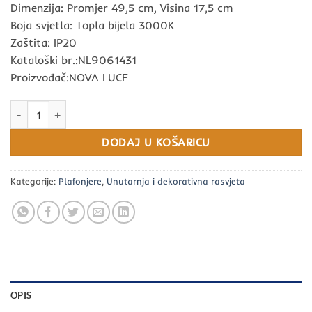
Dimenzija: Promjer 49,5 cm, Visina 17,5 cm
Boja svjetla: Topla bijela 3000K
Zaštita: IP20
Kataloški br.:NL9061431
Proizvođač:NOVA LUCE
Plafonjera VELNA, LED 52W, 3000K, PROM 495, crna-bijela količi
DODAJ U KOŠARICU
Kategorije:
Plafonjere
,
Unutarnja i dekorativna rasvjeta
OPIS