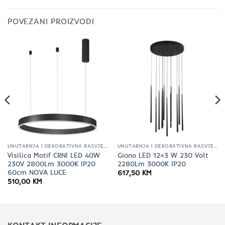
POVEZANI PROIZVODI
UNUTARNJA I DEKORATIVNA RASVJETA
UNUTARNJA I DEKORATIVNA RASVJETA
Visilica Motif CRNI LED 40W
Giono LED 12×3 W 230 Volt
230V 2800Lm 3000K IP20
2280Lm 3000K IP20
60cm NOVA LUCE
617,50
KM
510,00
KM