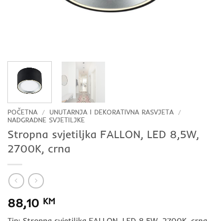
POČETNA
/
UNUTARNJA I DEKORATIVNA RASVJETA
/
NADGRADNE SVJETILJKE
Stropna svjetiljka FALLON, LED 8,5W,
2700K, crna
88,10
KM
Tip: Stropna svjetiljka FALLON, LED 8,5W, 2700K, crna