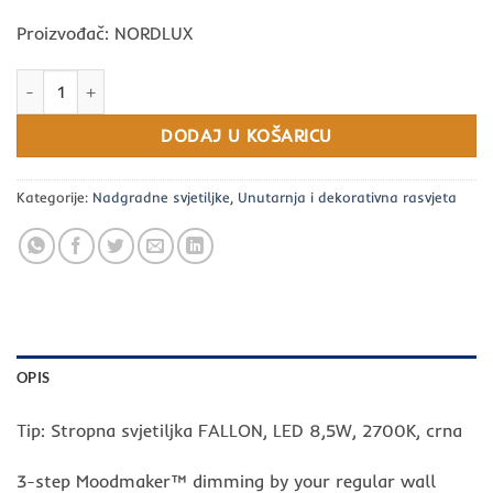
Proizvođač: NORDLUX
Stropna svjetiljka FALLON, LED 8,5W, 2700K, crna količina
DODAJ U KOŠARICU
Kategorije:
Nadgradne svjetiljke
,
Unutarnja i dekorativna rasvjeta
OPIS
Tip: Stropna svjetiljka FALLON, LED 8,5W, 2700K, crna
3-step Moodmaker™ dimming by your regular wall