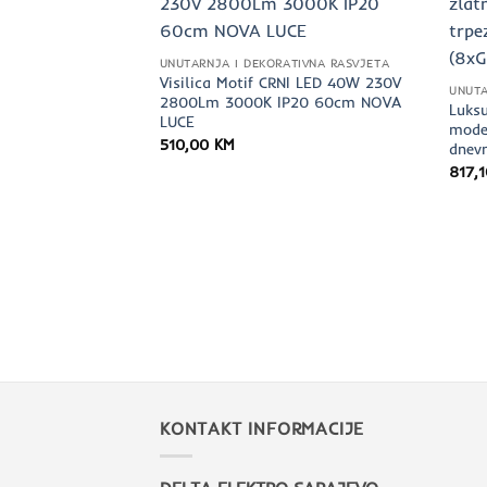
UNUTARNJA I DEKORATIVNA RASVJETA
Visilica Motif CRNI LED 40W 230V
UNUTA
2800Lm 3000K IP20 60cm NOVA
Luksu
LUCE
moder
510,00
KM
dnev
817,
D 48.6W 3360lm
na
Trenutna
00
KM
cijena
je:
629,00 KM.
0 KM.
KONTAKT INFORMACIJE