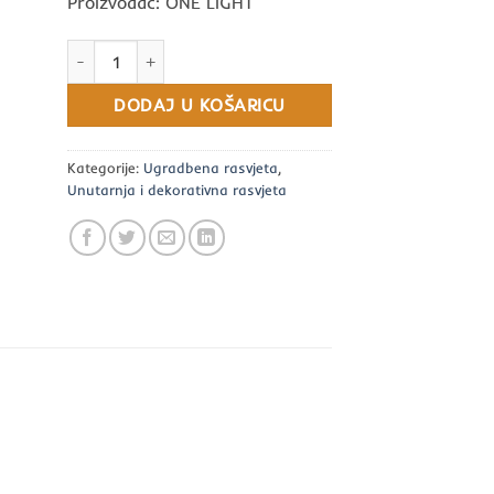
Proizvođač: ONE LIGHT
Ugradbena svjetiljka COB LED 2x7W WW 700mA 36deg bije
DODAJ U KOŠARICU
Kategorije:
Ugradbena rasvjeta
,
Unutarnja i dekorativna rasvjeta