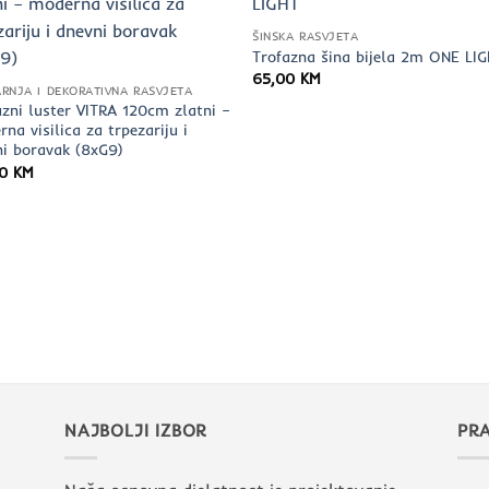
ŠINSKA RASVJETA
Trofazna šina bijela 2m ONE LI
65,00
KM
RNJA I DEKORATIVNA RASVJETA
zni luster VITRA 120cm zlatni –
na visilica za trpezariju i
ni boravak (8xG9)
10
KM
NAJBOLJI IZBOR
PRA