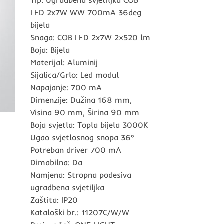
LED 2x7W WW 700mA 36deg
bijela
Snaga: COB LED 2x7W 2×520 lm
Boja: Bijela
Materijal: Aluminij
Sijalica/Grlo: Led modul
Napajanje: 700 mA
Dimenzije: Dužina 168 mm,
Visina 90 mm, Širina 90 mm
Boja svjetla: Topla bijela 3000K
Ugao svjetlosnog snopa 36°
Potreban driver 700 mA
Dimabilna: Da
Namjena: Stropna podesiva
ugradbena svjetiljka
Zaštita: IP20
Kataloški br.: 11207C/W/W