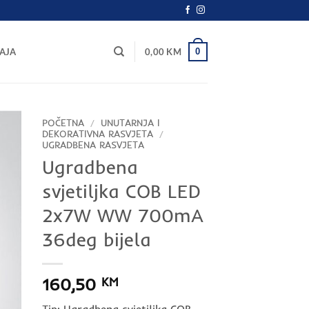
0
AJA
0,00
KM
POČETNA
/
UNUTARNJA I
DEKORATIVNA RASVJETA
/
UGRADBENA RASVJETA
Ugradbena
svjetiljka COB LED
2x7W WW 700mA
36deg bijela
160,50
KM
Tip: Ugradbena svjetiljka COB