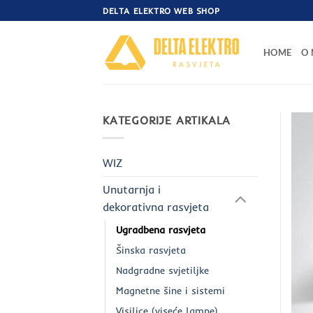
Skip
DELTA ELEKTRO WEB SHOP
to
content
HOME
O
KATEGORIJE ARTIKALA
WIZ
Unutarnja i
dekorativna rasvjeta
Ugradbena rasvjeta
Šinska rasvjeta
Nadgradne svjetiljke
Magnetne šine i sistemi
Visilice (viseće lampe)