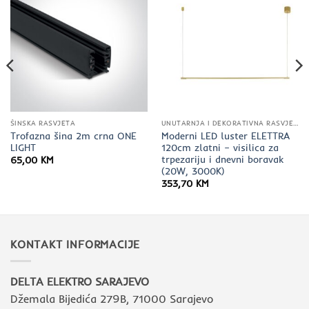
ŠINSKA RASVJETA
UNUTARNJA I DEKORATIVNA RASVJETA
Trofazna šina 2m crna ONE
Moderni LED luster ELETTRA
LIGHT
120cm zlatni – visilica za
trpezariju i dnevni boravak
65,00
KM
(20W, 3000K)
353,70
KM
KONTAKT INFORMACIJE
DELTA ELEKTRO SARAJEVO
Džemala Bijedića 279B, 71000 Sarajevo