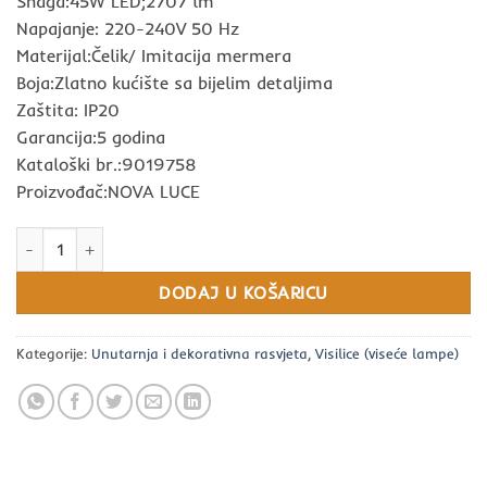
Snaga:45W LED;2707 lm
Napajanje: 220-240V 50 Hz
Materijal:Čelik/ Imitacija mermera
Boja:Zlatno kućište sa bijelim detaljima
Zaštita: IP20
Garancija:5 godina
Kataloški br.:9019758
Proizvođač:NOVA LUCE
Visilica AIDER LED 45 W 220-240V 2707Lm 3000K IP20 NOVA LUC
DODAJ U KOŠARICU
Kategorije:
Unutarnja i dekorativna rasvjeta
,
Visilice (viseće lampe)