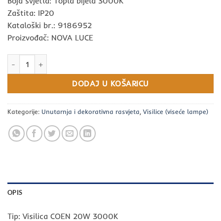
Boja svjetla: Topla bijela 3000K
Zaštita: IP20
Kataloški br.: 9186952
Proizvođač: NOVA LUCE
Visilica COEN 20W 3000K NOVA LUCE količina
DODAJ U KOŠARICU
Kategorije:
Unutarnja i dekorativna rasvjeta
,
Visilice (viseće lampe)
OPIS
Tip: Visilica COEN 20W 3000K