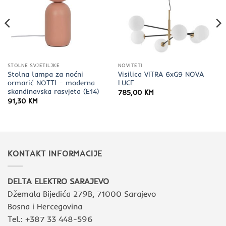
STOLNE SVJETILJKE
NOVITETI
Stolna lampa za noćni
Visilica VITRA 6xG9 NOVA
ormarić NOTTI – moderna
LUCE
skandinavska rasvjeta (E14)
785,00
KM
91,30
KM
a
KM.
KONTAKT INFORMACIJE
DELTA ELEKTRO SARAJEVO
Džemala Bijedića 279B, 71000 Sarajevo
Bosna i Hercegovina
Tel.: +387 33 448-596