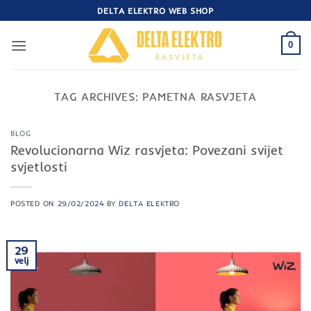
Skip
DELTA ELEKTRO WEB SHOP
to
content
0
TAG ARCHIVES:
PAMETNA RASVJETA
BLOG
Revolucionarna Wiz rasvjeta: Povezani svijet
svjetlosti
POSTED ON
29/02/2024
BY
DELTA ELEKTRO
29
velj