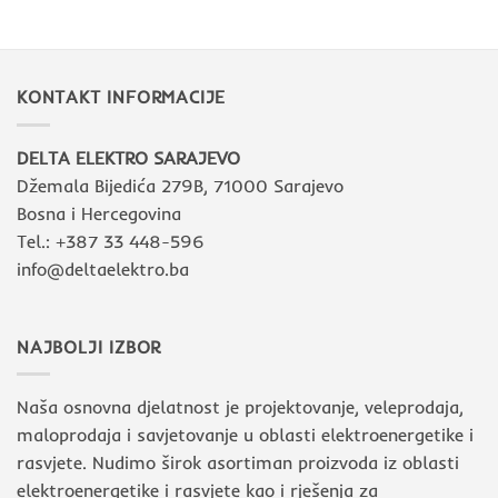
uz
interijerima
pomoć
rasvjetnih
tijela
KONTAKT INFORMACIJE
DELTA ELEKTRO SARAJEVO
Džemala Bijedića 279B, 71000 Sarajevo
Bosna i Hercegovina
Tel.: +387 33 448-596
info@deltaelektro.ba
NAJBOLJI IZBOR
Naša osnovna djelatnost je projektovanje, veleprodaja,
maloprodaja i savjetovanje u oblasti elektroenergetike i
rasvjete. Nudimo širok asortiman proizvoda iz oblasti
elektroenergetike i rasvjete kao i rješenja za