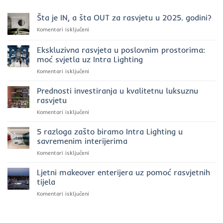
Šta je IN, a šta OUT za rasvjetu u 2025. godini?
za
Komentari isključeni
Šta
je
Ekskluzivna rasvjeta u poslovnim prostorima:
IN,
moć svjetla uz Intra Lighting
a
za
Komentari isključeni
šta
Ekskluzivna
OUT
rasvjeta
za
Prednosti investiranja u kvalitetnu luksuznu
u
rasvjetu
rasvjetu
poslovnim
u
za
Komentari isključeni
prostorima:
2025.
Prednosti
moć
godini?
investiranja
5 razloga zašto biramo Intra Lighting u
svjetla
u
uz
savremenim interijerima
kvalitetnu
Intra
za
Komentari isključeni
luksuznu
Lighting
5
rasvjetu
razloga
Ljetni makeover enterijera uz pomoć rasvjetnih
zašto
tijela
biramo
za
Komentari isključeni
Intra
Ljetni
Lighting
makeover
u
enterijera
savremenim