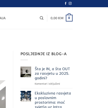
0
AJA
0,00
KM
POSLJEDNJE IZ BLOG-A
Šta je IN, a šta OUT
za rasvjetu u 2025.
godini?
za
Komentari isključeni
Šta
je
Ekskluzivna rasvjeta
IN,
u poslovnim
a
prostorima: moć
šta
svjetla uz Intra
OUT