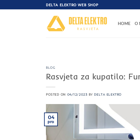
Skip
DELTA ELEKTRO WEB SHOP
to
content
HOME
O
BLOG
Rasvjeta za kupatilo: Fun
POSTED ON
04/12/2023
BY
DELTA ELEKTRO
04
pro