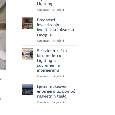
Lighting
za
rasvjetu
za
Komentari isključeni
u
Ekskluzivna
2025.
rasvjeta
Prednosti
godini?
u
investiranja u
poslovnim
kvalitetnu luksuznu
prostorima:
rasvjetu
moć
svjetla
za
Komentari isključeni
uz
Prednosti
Intra
investiranja
5 razloga zašto
Lighting
u
biramo Intra
kvalitetnu
Lighting u
luksuznu
savremenim
rasvjetu
interijerima
za
Komentari isključeni
ki
5
razloga
Ljetni makeover
zašto
enterijera uz pomoć
biramo
rasvjetnih tijela
i
Intra
za
Komentari isključeni
Lighting
Ljetni
u
makeover
savremenim
enterijera