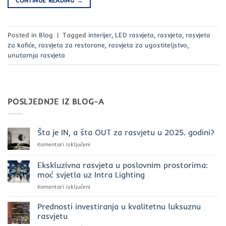
CONTINUE READING
→
Posted in
Blog
|
Tagged
interijer
,
LED rasvjeta
,
rasvjeta
,
rasvjeta
za kafiće
,
rasvjeta za restorane
,
rasvjeta za ugostiteljstvo
,
unutarnja rasvjeta
POSLJEDNJE IZ BLOG-A
Šta je IN, a šta OUT za rasvjetu u 2025. godini?
za
Komentari isključeni
Šta
je
Ekskluzivna rasvjeta u poslovnim prostorima:
IN,
moć svjetla uz Intra Lighting
a
za
Komentari isključeni
šta
Ekskluzivna
OUT
rasvjeta
za
Prednosti investiranja u kvalitetnu luksuznu
u
rasvjetu
rasvjetu
poslovnim
u