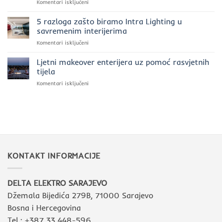
za
Komentari isključeni
prostorima:
2025.
Prednosti
moć
godini?
investiranja
5 razloga zašto biramo Intra Lighting u
svjetla
u
uz
savremenim interijerima
kvalitetnu
Intra
za
Komentari isključeni
luksuznu
Lighting
5
rasvjetu
razloga
Ljetni makeover enterijera uz pomoć rasvjetnih
zašto
tijela
biramo
za
Komentari isključeni
Intra
Ljetni
Lighting
makeover
u
enterijera
savremenim
uz
interijerima
pomoć
rasvjetnih
tijela
KONTAKT INFORMACIJE
DELTA ELEKTRO SARAJEVO
Džemala Bijedića 279B, 71000 Sarajevo
Bosna i Hercegovina
Tel.: +387 33 448-596