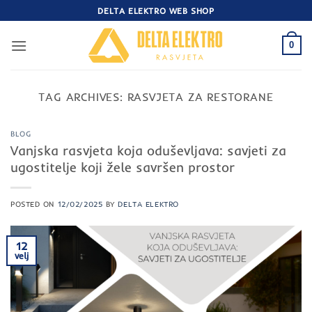
Skip
DELTA ELEKTRO WEB SHOP
to
content
0
TAG ARCHIVES:
RASVJETA ZA RESTORANE
BLOG
Vanjska rasvjeta koja oduševljava: savjeti za
ugostitelje koji žele savršen prostor
POSTED ON
12/02/2025
BY
DELTA ELEKTRO
12
velj