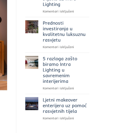
Lighting
za
rasvjetu
za
Komentari isključeni
u
Ekskluzivna
2025.
rasvjeta
Prednosti
godini?
u
investiranja u
poslovnim
kvalitetnu luksuznu
prostorima:
rasvjetu
moć
svjetla
za
Komentari isključeni
uz
Prednosti
Intra
investiranja
5 razloga zašto
Lighting
u
biramo Intra
kvalitetnu
Lighting u
luksuznu
savremenim
rasvjetu
interijerima
za
Komentari isključeni
5
razloga
Ljetni makeover
zašto
enterijera uz pomoć
biramo
rasvjetnih tijela
Intra
za
Komentari isključeni
Lighting
Ljetni
u
makeover
savremenim
enterijera