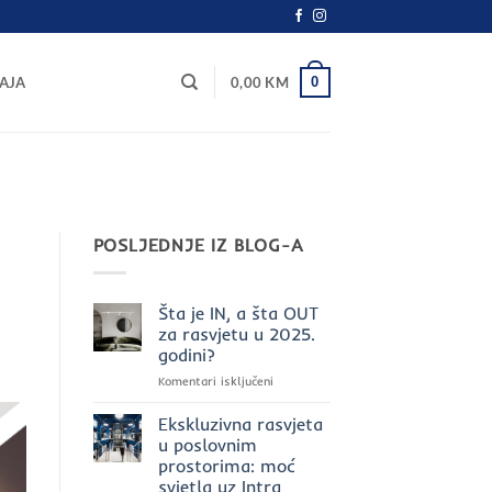
0
AJA
0,00
KM
POSLJEDNJE IZ BLOG-A
Šta je IN, a šta OUT
za rasvjetu u 2025.
godini?
za
Komentari isključeni
Šta
je
Ekskluzivna rasvjeta
IN,
u poslovnim
a
prostorima: moć
šta
svjetla uz Intra
OUT