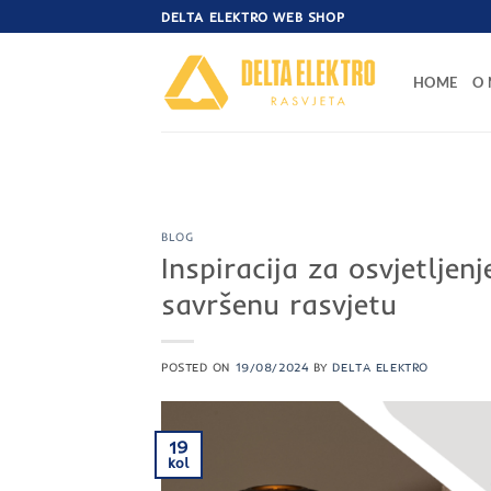
Skip
DELTA ELEKTRO WEB SHOP
to
content
HOME
O
BLOG
Inspiracija za osvjetljenj
savršenu rasvjetu
POSTED ON
19/08/2024
BY
DELTA ELEKTRO
19
kol