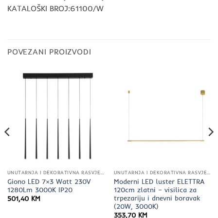
KATALOŠKI BROJ:61100/W
POVEZANI PROIZVODI
UNUTARNJA I DEKORATIVNA RASVJETA
UNUTARNJA I DEKORATIVNA RASVJETA
Giono LED 7×3 Watt 230V
Moderni LED luster ELETTRA
1280Lm 3000K IP20
120cm zlatni – visilica za
trpezariju i dnevni boravak
501,40
KM
(20W, 3000K)
353,70
KM