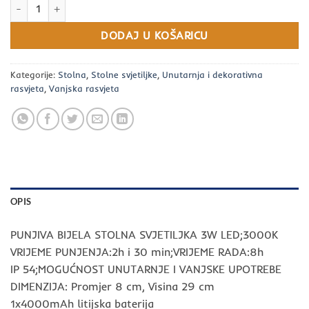
BIJELA STOLNA SVJETILJKA PUNJIVA-DIMABILNA količina
DODAJ U KOŠARICU
Kategorije:
Stolna
,
Stolne svjetiljke
,
Unutarnja i dekorativna
rasvjeta
,
Vanjska rasvjeta
OPIS
PUNJIVA BIJELA STOLNA SVJETILJKA 3W LED;3000K
VRIJEME PUNJENJA:2h i 30 min;VRIJEME RADA:8h
IP 54;MOGUĆNOST UNUTARNJE I VANJSKE UPOTREBE
DIMENZIJA: Promjer 8 cm, Visina 29 cm
1x4000mAh litijska baterija