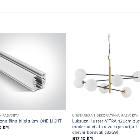
A RASVJETA
UNUTARNJA I DEKORATIVNA RASVJETA
Luksuzni luster VITRA 120cm zla
azna šina bijela 2m ONE LIGHT
moderna visilica za trpezariju i
00
KM
dnevni boravak (8xG9)
817,10
KM