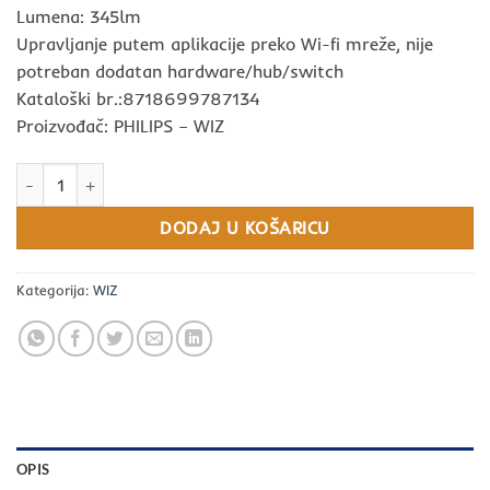
Lumena: 345lm
Upravljanje putem aplikacije preko Wi-fi mreže, nije
potreban dodatan hardware/hub/switch
Kataloški br.:8718699787134
Proizvođač: PHILIPS – WIZ
WIZ Wi-Fi LED sijalica BLE 50W GU10 922-65 RGB 1PG/6 količina
DODAJ U KOŠARICU
Kategorija:
WIZ
OPIS